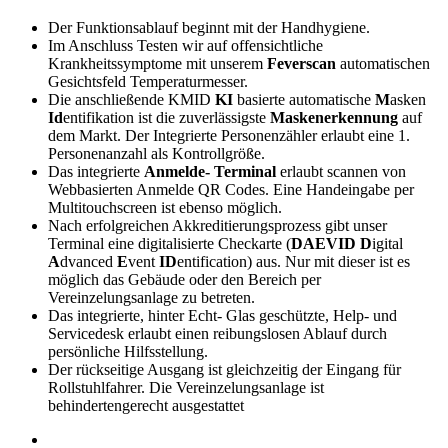
Der Funktionsablauf beginnt mit der Handhygiene.
Im Anschluss Testen wir auf offensichtliche
Krankheitssymptome mit unserem
Feverscan
automatischen
Gesichtsfeld Temperaturmesser.
Die anschließende KMID
KI
basierte automatische
M
asken
Id
entifikation ist die zuverlässigste
Maskenerkennung
auf
dem Markt. Der Integrierte Personenzähler erlaubt eine 1.
Personenanzahl als Kontrollgröße.
Das integrierte
Anmelde- Terminal
erlaubt scannen von
Webbasierten Anmelde QR Codes. Eine Handeingabe per
Multitouchscreen ist ebenso möglich.
Nach erfolgreichen Akkreditierungsprozess gibt unser
Terminal eine digitalisierte Checkarte (
DAEVID D
igital
A
dvanced
E
vent
ID
entification) aus. Nur mit dieser ist es
möglich das Gebäude oder den Bereich per
Vereinzelungsanlage zu betreten.
Das integrierte, hinter Echt- Glas geschützte, Help- und
Servicedesk erlaubt einen reibungslosen Ablauf durch
persönliche Hilfsstellung.
Der rückseitige Ausgang ist gleichzeitig der Eingang für
Rollstuhlfahrer. Die Vereinzelungsanlage ist
behindertengerecht ausgestattet